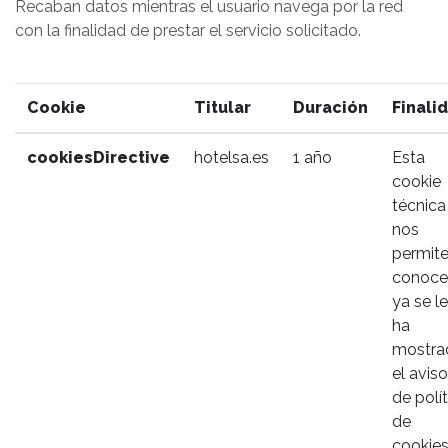
Recaban datos mientras el usuario navega por la red
con la finalidad de prestar el servicio solicitado.
Cookie
Titular
Duración
Finali
cookiesDirective
hotelsa.es
1 año
Esta
cookie
técnica
nos
permit
conocer
ya se le
ha
mostra
el aviso
de polít
de
cookie