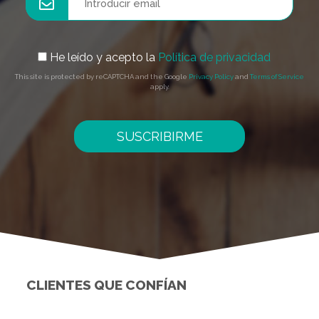
He leído y acepto la
Política de privacidad
This site is protected by reCAPTCHA and the Google
Privacy Policy
and
Terms of Service
apply.
SUSCRIBIRME
CLIENTES QUE CONFÍAN