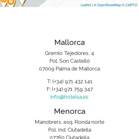
Leaflet
| ©
OpenStreetMap
©
CARTO
Mallorca
Gremio Tejedores, 4
Pol. Son Castelló
07009 Palma de Mallorca
T: (+34) 971 432 141
F: (+34) 971 759 347
info@hotelsa.es
Menorca
Manobrers, esq. Ronda norte
Pol. Ind. Ciutadella
07760 Ciutadella