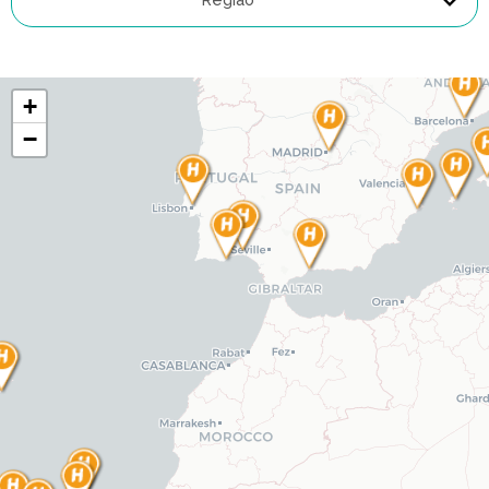
+
−
Carregando mapa