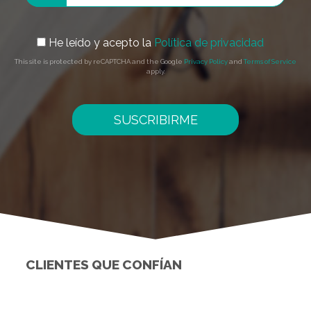
He leído y acepto la
Política de privacidad
This site is protected by reCAPTCHA and the Google
Privacy Policy
and
Terms of Service
apply.
SUSCRIBIRME
CLIENTES QUE CONFÍAN