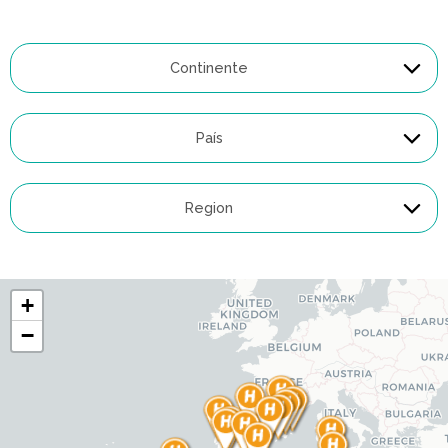
+
−
Cargando mapa