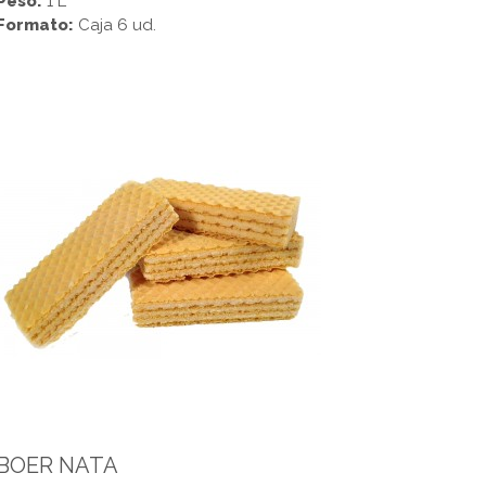
Peso:
1 L
Formato:
Caja 6 ud.
BOER NATA