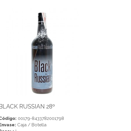
BLACK RUSSIAN 28º
Código:
00179-8433782001798
Envase:
Caja / Botella