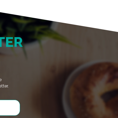
TER
e
tter.