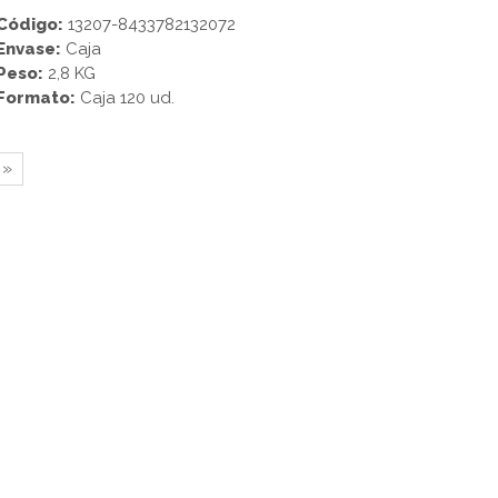
Código:
13207-8433782132072
Envase:
Caja
Peso:
2,8 KG
Formato:
Caja 120 ud.
»