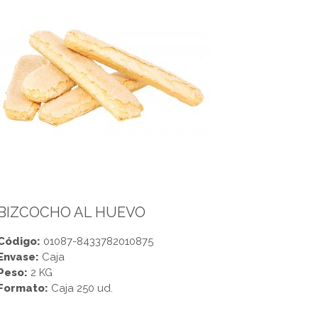
BIZCOCHO AL HUEVO
Código:
01087-8433782010875
Envase:
Caja
Peso:
2 KG
Formato:
Caja 250 ud.