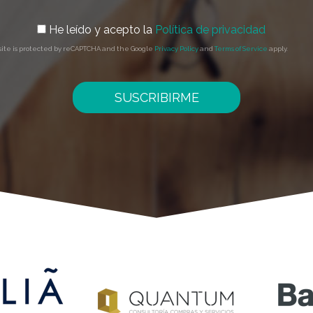
He leído y acepto la
Política de privacidad
 site is protected by reCAPTCHA and the Google
Privacy Policy
and
Terms of Service
apply.
SUSCRIBIRME