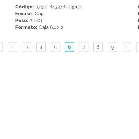
Código:
03512-8433782035120
Envase:
Caja
Peso:
2,1 KG
Formato:
Caja 64 x 2
‹
3
4
5
6
7
8
9
›